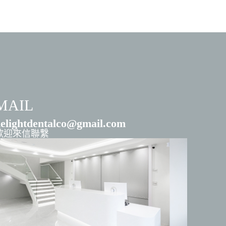
MAIL
elightdentalco@gmail.com
歡迎來信聯繫