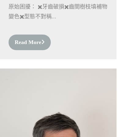
原始困擾： ✖️牙齒破損✖️齒間樹枝填補物
變色✖️型態不對稱...
Read More