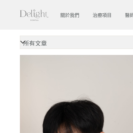
跳
至
關於我們
治療項目
醫
主
要
內
容