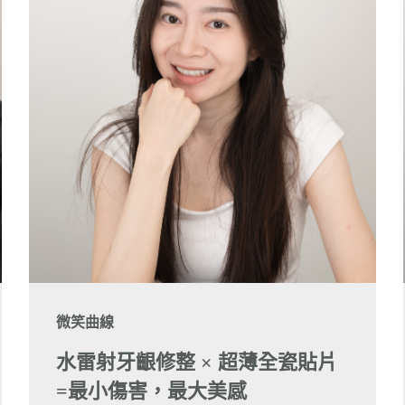
微笑曲線
水雷射牙齦修整 × 超薄全瓷貼片
=最小傷害，最大美感