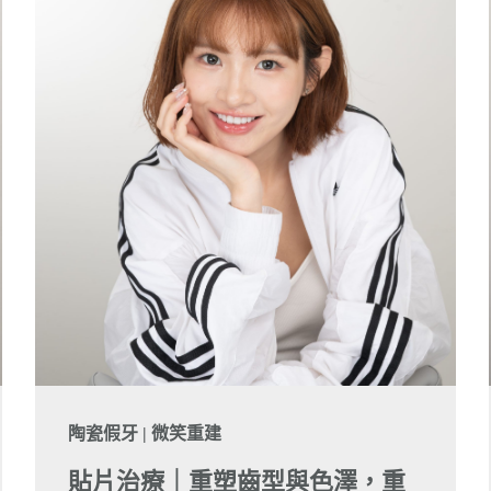
陶瓷假牙 | 微笑重建
貼片治療｜重塑齒型與色澤，重