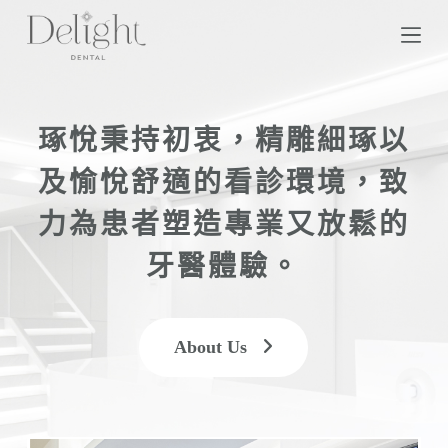
跳
至
主
要
內
琢悅秉持初衷，精雕細琢以
容
及愉悅舒適的看診環境，致
力為患者塑造專業又放鬆的
牙醫體驗。
About Us