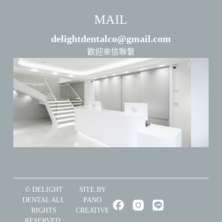
MAIL
delightdentalco@gmail.com
歡迎來信聯繫
© DELIGHT
SITE BY
DENTAL ALL
PANO
RIGHTS
CREATIVE
RESERVED.
.