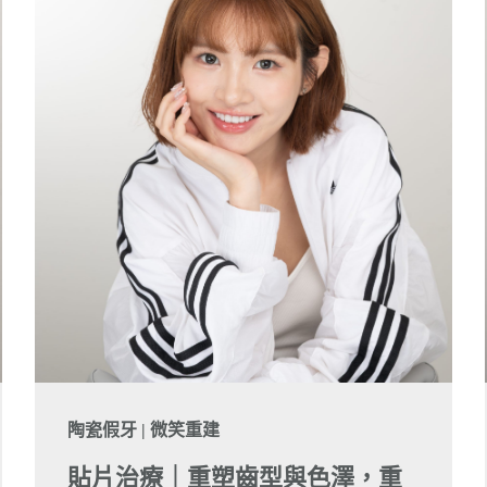
陶瓷假牙 | 微笑重建
貼片治療｜重塑齒型與色澤，重