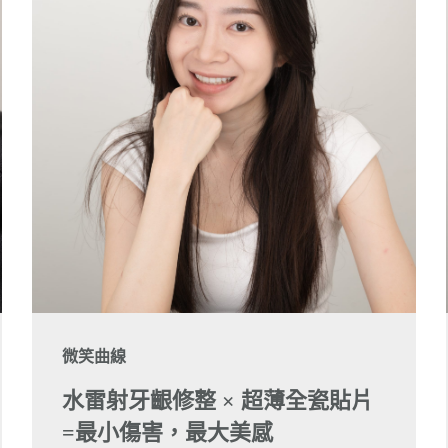
微笑曲線
水雷射牙齦修整 × 超薄全瓷貼片
=最小傷害，最大美感