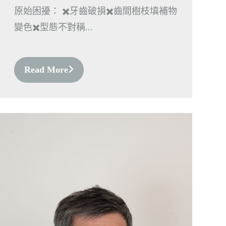
原始困擾： ✖️牙齒破損✖️齒間樹枝填補物
變色✖️型態不對稱...
Read More