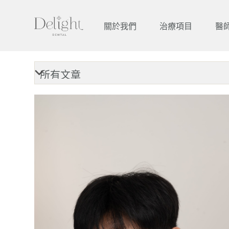
跳
至
關於我們
治療項目
醫
主
要
內
容