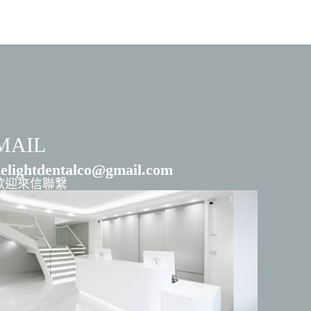
MAIL
elightdentalco@gmail.com
歡迎來信聯繫